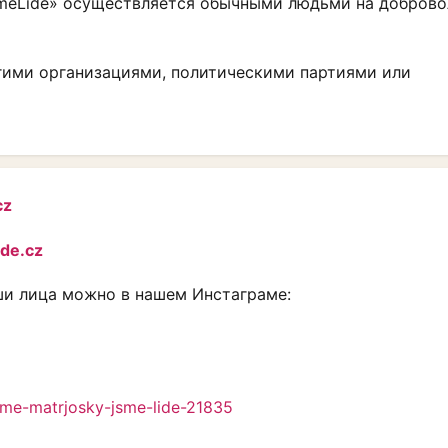
smeLidé» осуществляется обычными людьми на добров
гими организациями, политическими партиями или
cz
de.cz
аши лица можно в нашем Инстаграме:
sme-matrjosky-jsme-lide-21835