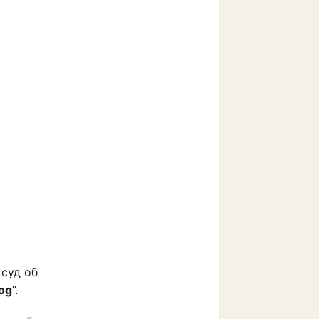
 суд об
log
”.