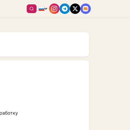
и
работку