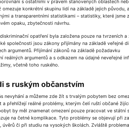
 porovnání s ostatními v právem stanovených oblastech neb
 omezuje konkrétní skupinu lidí na základě jejich původu, 
mi a transparentními statistikami – statistiky, které jsme z
ravém opaku, zbytečnosti návrhu.
iskriminační opatření byla založena pouze na tvrzeních a
ké společnosti jsou zákony přijímány na základě veřejné d
šech argumentů. Přijímání zákonů na základě požadavku
ní reálných argumentů a s odkazem na údajné neveřejné i
ežimy, včetně toho ruského.
di s ruským občanstvím
ás nevyhání a můžeme zde žít s trvalým pobytem bez omez
 a přehlížejí reálné problémy, kterým čelí ruští občané žijíc
lý pobyt by měl znamenat omezení pouze pracovat ve státní 
kazuje na četné komplikace. Tyto problémy se objevují při z
 úvěrů či při studiu na vysokých školách. Zvláště problema