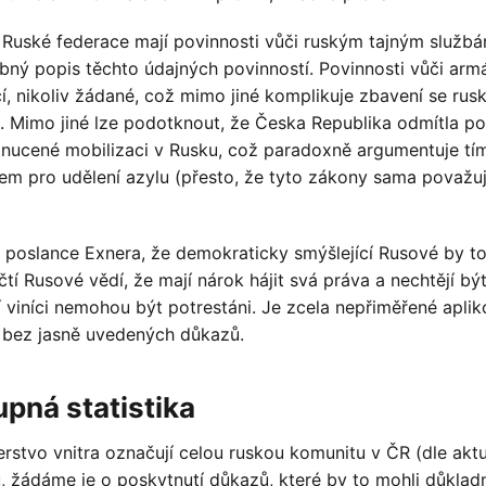
 Ruské federace mají povinnosti vůči ruským tajným službá
ý popis těchto údajných povinností. Povinnosti vůči arm
í, nikoliv žádané, což mimo jiné komplikuje zbavení se rus
. Mimo jiné lze podotknout, že Česka Republika odmítla p
it nucené mobilizaci v Rusku, což paradoxně argumentuje tí
em pro udělení azylu (přesto, že tyto zákony sama považu
poslance Exnera, že demokraticky smýšlející Rusové by to
tí Rusové vědí, že mají nárok hájit svá práva a nechtějí bý
ní viníci nemohou být potrestáni. Je zcela nepřiměřené aplik
í bez jasně uvedených důkazů.
upná statistika
rstvo vnitra označují celou ruskou komunitu v ČR (dle aktu
u, žádáme je o poskytnutí důkazů, které by to mohli důklad