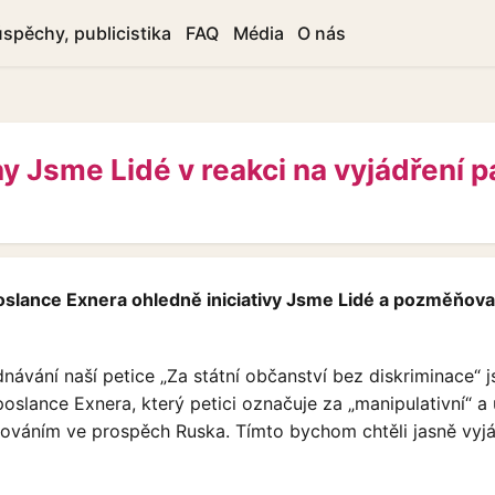
úspěchy, publicistika
FAQ
Média
O nás
y Jsme Lidé v reakci na vyjádření 
oslance Exnera ohledně iniciativy Jsme Lidé a pozměňov
ávání naší petice „Za státní občanství bez diskriminace“ 
oslance Exnera, který petici označuje za „manipulativní“ a
váním ve prospěch Ruska. Tímto bychom chtěli jasně vyjád