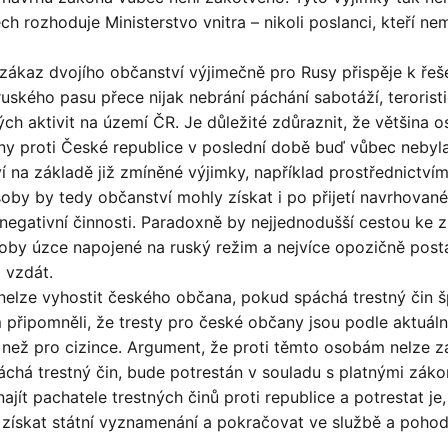
h rozhoduje Ministerstvo vnitra – nikoli poslanci, kteří n
k zákaz dvojího občanství výjimečně pro Rusy přispěje k řeš
uského pasu přece nijak nebrání páchání sabotáží, terorist
ých aktivit na území ČR. Je důležité zdůraznit, že většina 
činy proti České republice v poslední době buď vůbec nebyl
 na základě již zmíněné výjimky, například prostřednictvím
by by tedy občanství mohly získat i po přijetí navrhovan
negativní činnosti. Paradoxně by nejjednodušší cestou ke 
oby úzce napojené na ruský režim a nejvíce opozičně post
 vzdát.
 nelze vyhostit českého občana, pokud spáchá trestný čin š
 připomněli, že tresty pro české občany jsou podle aktuáln
 než pro cizince. Argument, že proti těmto osobám nelze za
páchá trestný čin, bude potrestán v souladu s platnými záko
jít pachatele trestných činů proti republice a potrestat je, 
 získat státní vyznamenání a pokračovat ve službě a poho