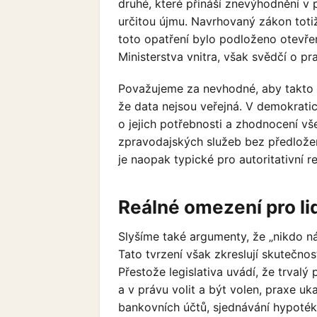
druhé, které přináší znevýhodnění v
určitou újmu. Navrhovaný zákon totiž
toto opatření bylo podloženo otevřený
Ministerstva vnitra, však svědčí o p
Považujeme za nevhodné, aby takto d
že data nejsou veřejná. V demokratic
o jejich potřebnosti a zhodnocení v
zpravodajských služeb bez předlože
je naopak typické pro autoritativní r
Reálné omezení pro li
Slyšíme také argumenty, že „nikdo n
Tato tvrzení však zkreslují skutečnost
Přestože legislativa uvádí, že trva
a v právu volit a být volen, praxe u
bankovních účtů, sjednávání hypoték,