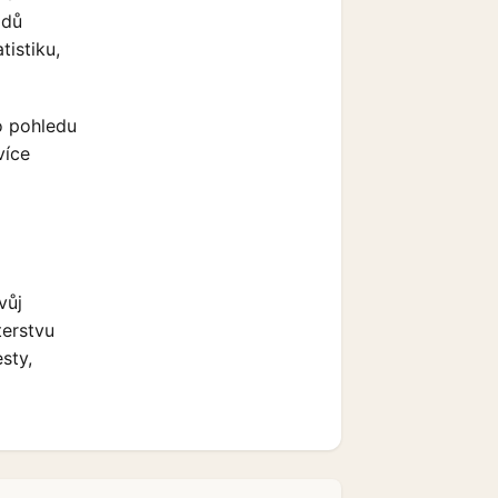
odů
tistiku,
o pohledu
více
vůj
terstvu
sty,