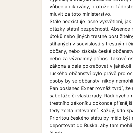
vůbec aplikovány, protože o žádostec
mluvit za toto ministerstvo.
Stále neexistuje jasné vysvětlení, ja
otázky státní bezpečnosti. Absence r
útoků nebo jiných trestně postižiteln
stíhaných v souvislosti s trestnými 
občany, nebo získala české občanství
nebo za významný přínos. Takové oso
zákona a dále pokračovat v jakékoli 
ruského občanství bylo právě pro os
osoby by se občanství nikdy nemohli
Pan poslanec Exner rovněž tvrdí, že
sabotáže či vlastizrady. Rádi bychom
trestního zákoníku dokonce přísnější
tedy zcela irelevantní. Každý, kdo s
Prioritou českého státu by mělo být na
deportovat do Ruska, aby tam mohli
životu.