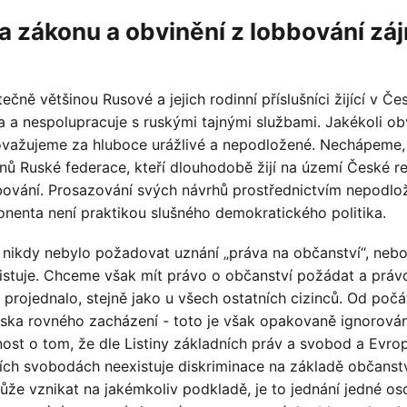
a zákonu a obvinění z lobbování zá
ečně většinou Rusové a jejich rodinní příslušníci žijící v Če
 a nespolupracuje s ruskými tajnými službami. Jakékoli ob
važujeme za hluboce urážlivé a nepodložené. Nechápeme,
ů Ruské federace, kteří dlouhodobě žijí na území České re
ování. Prosazování svých návrhů prostřednictvím nepodlo
enta není praktikou slušného demokratického politika.
nikdy nebylo požadovat uznání „práva na občanství“, nebo
stuje. Chceme však mít právo o občanství požádat a práv
 projednalo, stejně jako u všech ostatních cizinců. Od počá
iska rovného zacházení - toto je však opakovaně ignorová
ost o tom, že dle Listiny základních práv a svobod a Evro
ích svobodách neexistuje diskriminace na základě občanstv
ůže vznikat na jakémkoliv podkladě, je to jednání jedné os