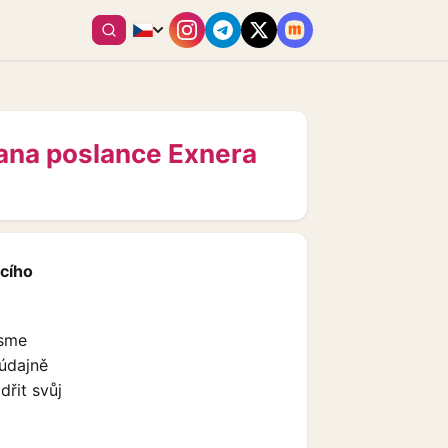
pana poslance Exnera
acího
jsme
 údajně
řit svůj