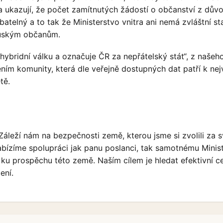
tra ukazují, že počet zamítnutých žádostí o občanství z dův
atelný a to tak že Ministerstvo vnitra ani nemá zvláštní sta
 ruským občanům.
hybridní válku a označuje ČR za nepřátelský stát“, z našeh
ím komunity, která dle veřejně dostupných dat patří k nej
tě.
Záleží nám na bezpečnosti země, kterou jsme si zvolili za s
ízíme spolupráci jak panu poslanci, tak samotnému Minis
u ku prospěchu této země. Naším cílem je hledat efektivní ce
ení.