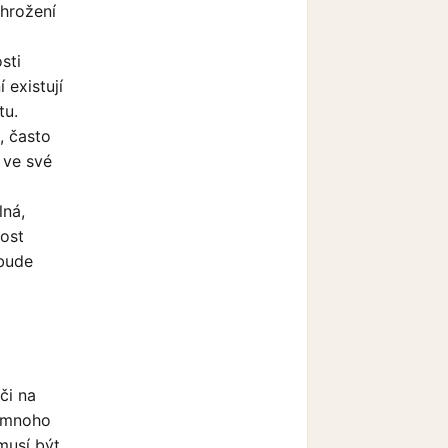
ohrožení
sti
 existují
tu.
, často
 ve své
lná,
ost
 bude
či na
e mnoho
musí být