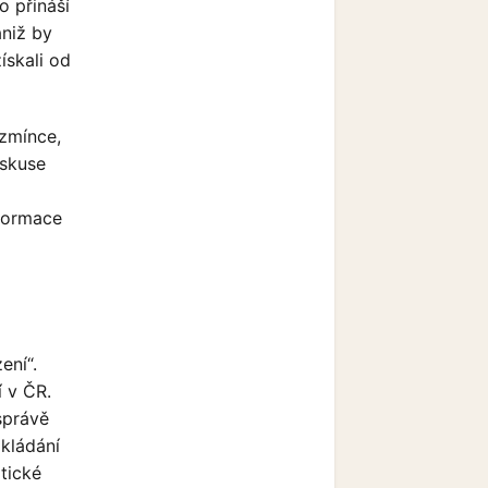
o přináší
aniž by
ískali od
 zmínce,
iskuse
nformace
ení“.
í v ČR.
správě
akládání
tické