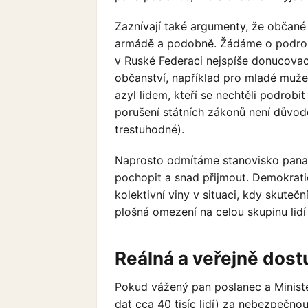
Zaznívají také argumenty, že občané
armádě a podobně. Žádáme o podrobn
v Ruské Federaci nejspíše donucovac
občanství, například pro mladé muže
azyl lidem, kteří se nechtěli podrob
porušení státních zákonů není důvod
trestuhodné).
Naprosto odmítáme stanovisko pana 
pochopit a snad přijmout. Demokratič
kolektivní viny v situaci, kdy skuteč
plošná omezení na celou skupinu lid
Reálná a veřejně dost
Pokud vážený pan poslanec a Ministe
dat cca 40 tisíc lidí) za nebezpečno