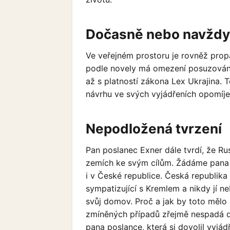
Dočasně nebo navždy
Ve veřejném prostoru je rovněž pro
podle novely má omezení posuzování
až s platností zákona Lex Ukrajina. 
návrhu ve svých vyjádřeních opomíjej
Nepodložená tvrzení
Pan poslanec Exner dále tvrdí, že Ru
zemích ke svým cílům. Žádáme pana p
i v České republice. Česká republika
sympatizující s Kremlem a nikdy jí n
svůj domov. Proč a jak by toto mělo 
zmíněných případů zřejmě nespadá do
pana poslance, která si dovolil vyjád