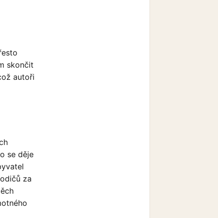
řesto
m skončit
což autoři
ých
o se děje
byvatel
rodičů za
těch
motného