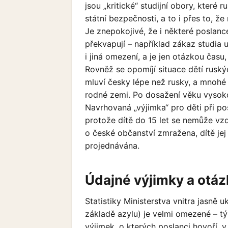
jsou „kritické“ studijní obory, kter
státní bezpečnosti, a to i přes to, že
Je znepokojivé, že i některé poslance
překvapují – například zákaz studia u
i jiná omezení, a je jen otázkou času
Rovněž se opomíjí situace dětí ruský
mluví česky lépe než rusky, a mnohé z
rodné zemi. Po dosažení věku vysok
Navrhovaná „výjimka“ pro děti při po
protože dítě do 15 let se nemůže vz
o české občanství zmražena, dítě jej
projednávána.
Údajné výjimky a otáz
Statistiky Ministerstva vnitra jasně 
základě azylu) je velmi omezené – tý
výjimek, o kterých poslanci hovoří,