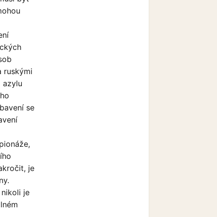
emohou
ení
ických
osob
a ruskými
 azylu
ého
zbavení se
avení
pionáže,
ího
kročit, je
ny.
nikoli je
dlném