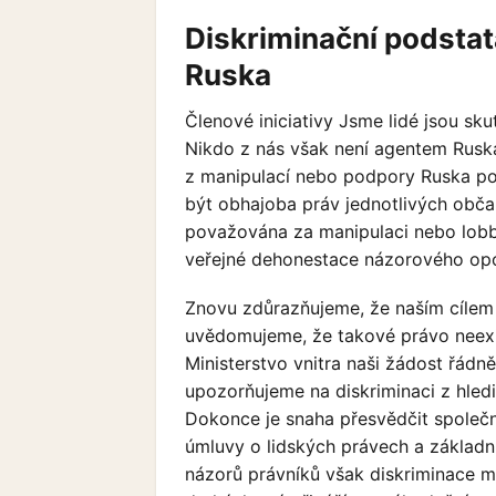
Diskriminační podstat
Ruska
Členové iniciativy Jsme lidé jsou skut
Nikdo z nás však není agentem Ruska
z manipulací nebo podpory Ruska po
být obhajoba práv jednotlivých občan
považována za manipulaci nebo lobb
veřejné dehonestace názorového opon
Znovu zdůrazňujeme, že naším cílem 
uvědomujeme, že takové právo neexi
Ministerstvo vnitra naši žádost řádně
upozorňujeme na diskriminaci z hled
Dokonce je snaha přesvědčit společn
úmluvy o lidských právech a základn
názorů právníků však diskriminace m