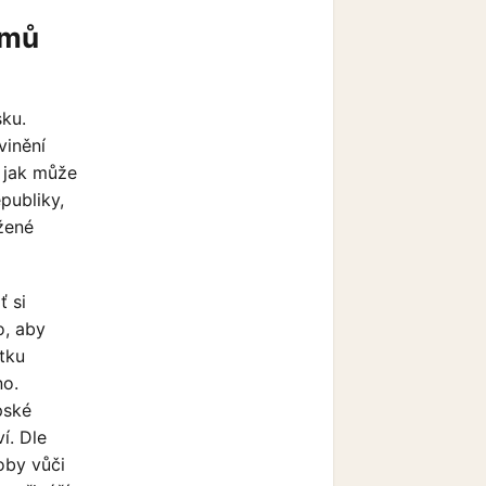
jmů
sku.
vinění
 jak může
publiky,
žené
ť si
o, aby
tku
no.
pské
í. Dle
oby vůči