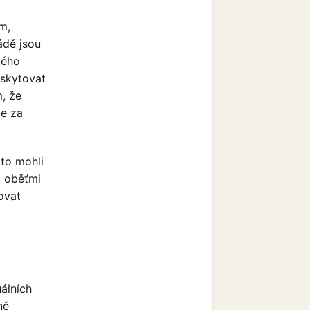
m,
ádě jsou
kého
oskytovat
m, že
je za
to mohli
t oběťmi
ovat
álních
ně