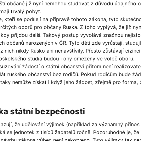
é ruští občané již nyní nemohou studovat z důvodu údajného 
 mají trvalý pobyt.
, kteří se podílejí na přípravě tohoto zákona, tyto skutečno
rčitých oborů pro občany Ruska. Z toho vyplývá, že již nyní
, kdy přijdou další. Takový postup vyvolává značnou nejisto
ch občanů narozených v ČR. Tyto děti zde vyrůstají, studují
 nich nikdy Rusko ani nenavštívily. Přesto zůstávají cizinci
oškolského studia budou i ony omezeny ve volbě oboru.
suzování žádostí o státní občanství přitom není realizovate
dát ruského občanství bez rodičů. Pokud rodičům bude žád
 taky nemůže získat i když jeho žádost, zřejmě pro forma,
ka státní bezpečnosti
ukazují, že udělování výjimek (například za významný přínos 
ká se jednotek z tisíců žadatelů ročně. Pozoruhodné je, ž
 v návrhu zákona vůbec není zakotveno. Tyto výjimky tak ne