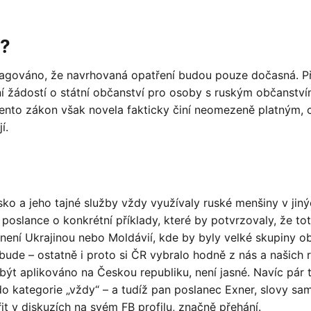
?
pagováno, že navrhovaná opatření budou pouze dočasná. P
 žádostí o státní občanství pro osoby s ruským občanství
Tento zákon však novela fakticky činí neomezeně platným, 
í.
sko a jeho tajné služby vždy využívaly ruské menšiny v jin
oslance o konkrétní příklady, které by potvrzovaly, že tot
 není Ukrajinou nebo Moldávií, kde by byly velké skupiny o
ebude – ostatně i proto si ČR vybralo hodně z nás a našich 
být aplikováno na Českou republiku, není jasné. Navíc pár 
 kategorie „vždy“ – a tudíž pan poslanec Exner, slovy sa
řit v diskuzích na svém FB profilu, značně přehání.