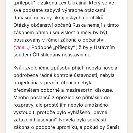
„přílepek“ k zákonu Lex Ukrajina, který se ve
své podstatě zabývá výhradně otázkami
dočasné ochrany ukrajinských uprchlíků.
Otázky občanství občanů Ruska nemají s tímto
zákonem přímou souvislost a měly by být
posuzovány v rámci zákona o občanství.
(více…)
Podobné „přílepky“ již byly Ústavním
soudem ČR shledány neústavními.
Kvůli zvolenému způsobu přijetí nebyla novela
podrobena řádné kontrole ústavnosti, nebyla
projednána v prvním čtení a nebyla
předmětem odborné a meziresortní diskuse.
Mnoho poslanců z opozice se přihlásilo do
rozpravy, ale prostě jim nebylo umožněno
vystoupit, protože bylo vyhlášeno „pevné
zařazení hlasování“. Novela byla součástí
zákona o podpoře uprchlíků, a pokud by Senát