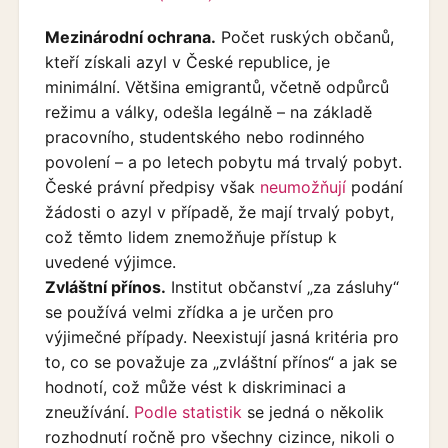
Mezinárodní ochrana.
Počet ruských občanů,
kteří získali azyl v České republice, je
minimální. Většina emigrantů, včetně odpůrců
režimu a války, odešla legálně – na základě
pracovního, studentského nebo rodinného
povolení – a po letech pobytu má trvalý pobyt.
České právní předpisy však
neumožňují
podání
žádosti o azyl v případě, že mají trvalý pobyt,
což těmto lidem znemožňuje přístup k
uvedené výjimce.
Zvláštní přínos.
Institut občanství „za zásluhy“
se používá velmi zřídka a je určen pro
výjimečné případy. Neexistují jasná kritéria pro
to, co se považuje za „zvláštní přínos“ a jak se
hodnotí, což může vést k diskriminaci a
zneužívání.
Podle statistik
se jedná o několik
rozhodnutí ročně pro všechny cizince, nikoli o