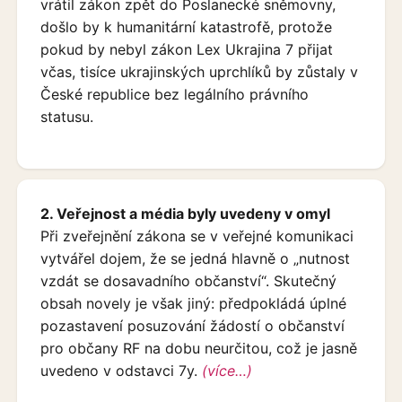
vrátil zákon zpět do Poslanecké sněmovny,
došlo by k humanitární katastrofě, protože
pokud by nebyl zákon Lex Ukrajina 7 přijat
včas, tisíce ukrajinských uprchlíků by zůstaly v
České republice bez legálního právního
statusu.
2. Veřejnost a média byly uvedeny v omyl
Při zveřejnění zákona se v veřejné komunikaci
vytvářel dojem, že se jedná hlavně o „nutnost
vzdát se dosavadního občanství“. Skutečný
obsah novely je však jiný: předpokládá úplné
pozastavení posuzování žádostí o občanství
pro občany RF na dobu neurčitou, což je jasně
uvedeno v odstavci 7y.
(více…)