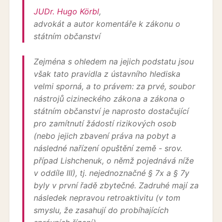
JUDr. Hugo Körbl
,
advokát a autor komentáře k zákonu o
státním občanství
Zejména s ohledem na jejich podstatu jsou
však tato pravidla z ústavního hlediska
velmi sporná, a to právem: za prvé, soubor
nástrojů cizineckého zákona a zákona o
státním občanství je naprosto dostačující
pro zamítnutí žádostí rizikových osob
(nebo jejich zbavení práva na pobyt a
následné nařízení opuštění země - srov.
případ Lishchenuk, o němž pojednává níže
v oddíle III), tj. nejednoznačné § 7x a § 7y
byly v první řadě zbytečné. Zadruhé mají za
následek nepravou retroaktivitu (v tom
smyslu, že zasahují do probíhajících