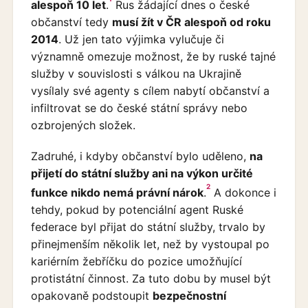
alespoň 10 let
.
Rus žádající dnes o české
občanství tedy
musí žít v ČR alespoň od roku
2014
. Už jen tato výjimka vylučuje či
významně omezuje možnost, že by ruské tajné
služby v souvislosti s válkou na Ukrajině
vysílaly své agenty s cílem nabytí občanství a
infiltrovat se do české státní správy nebo
ozbrojených složek.
Zadruhé, i kdyby občanství bylo uděleno,
na
přijetí do státní služby ani na výkon určité
2
funkce nikdo nemá právní nárok
.
A dokonce i
tehdy, pokud by potenciální agent Ruské
federace byl přijat do státní služby, trvalo by
přinejmenším několik let, než by vystoupal po
kariérním žebříčku do pozice umožňující
protistátní činnost. Za tuto dobu by musel být
opakovaně podstoupit
bezpečnostní