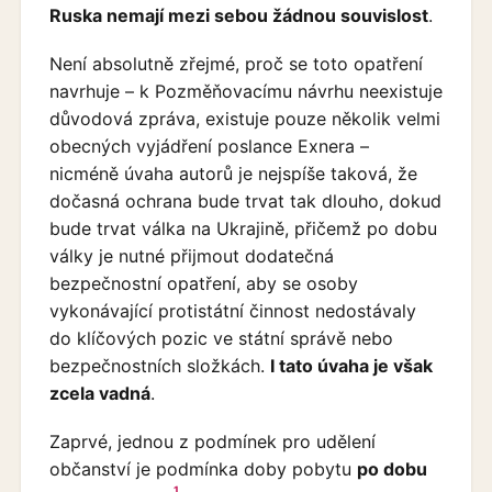
Ruska nemají mezi sebou žádnou souvislost
.
Není absolutně zřejmé, proč se toto opatření
navrhuje – k Pozměňovacímu návrhu neexistuje
důvodová zpráva, existuje pouze několik velmi
obecných vyjádření poslance Exnera –
nicméně úvaha autorů je nejspíše taková, že
dočasná ochrana bude trvat tak dlouho, dokud
bude trvat válka na Ukrajině, přičemž po dobu
války je nutné přijmout dodatečná
bezpečnostní opatření, aby se osoby
vykonávající protistátní činnost nedostávaly
do klíčových pozic ve státní správě nebo
bezpečnostních složkách.
I tato úvaha je však
zcela vadná
.
Zaprvé, jednou z podmínek pro udělení
občanství je podmínka doby pobytu
po dobu
1