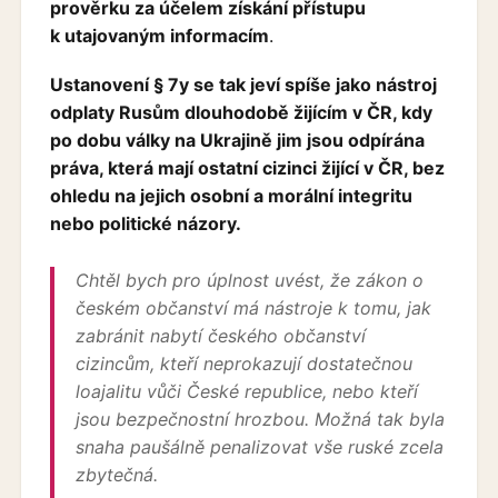
prověrku za účelem získání přístupu
k utajovaným informacím
.
Ustanovení § 7y se tak jeví spíše jako nástroj
odplaty Rusům dlouhodobě žijícím v ČR, kdy
po dobu války na Ukrajině jim jsou odpírána
práva, která mají ostatní cizinci žijící v ČR, bez
ohledu na jejich osobní a morální integritu
nebo politické názory.
Chtěl bych pro úplnost uvést, že zákon o
českém občanství má nástroje k tomu, jak
zabránit nabytí českého občanství
cizincům, kteří neprokazují dostatečnou
loajalitu vůči České republice, nebo kteří
jsou bezpečnostní hrozbou. Možná tak byla
snaha paušálně penalizovat vše ruské zcela
zbytečná.