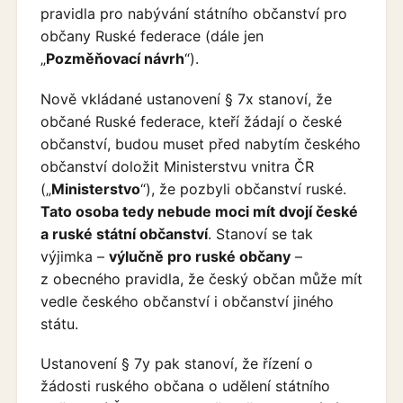
pravidla pro nabývání státního občanství pro
občany Ruské federace (dále jen
„
Pozměňovací návrh
“).
Nově vkládané ustanovení § 7x stanoví, že
občané Ruské federace, kteří žádají o české
občanství, budou muset před nabytím českého
občanství doložit Ministerstvu vnitra ČR
(„
Ministerstvo
“), že pozbyli občanství ruské.
Tato osoba tedy nebude moci mít dvojí české
a ruské státní občanství
. Stanoví se tak
výjimka –
výlučně pro ruské občany
–
z obecného pravidla, že český občan může mít
vedle českého občanství i občanství jiného
státu.
Ustanovení § 7y pak stanoví, že řízení o
žádosti ruského občana o udělení státního