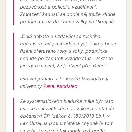
bezpečnost a policejní vzdělávání.
Zmrazení žádostí se podle něj může klidně
protáhnout až do konce války na Ukrajině.
„
Celá debata o vzdávání se ruského
občanství teď postrádá smysl. Pokud bude
řízení přerušeno roky a roky, podmínka
nebude po žadateli vyžadována. Dostane
jen vyrozumění, že je řízení přerušeno
“
ústavní právník z brněnské Masarykovy
univerzity
Pavel Kandalec
Ze systematického hlediska měla být tato
ustanovení začleněna do zákona o státním
občanství ČR (zákon č. 186/2013 Sb.); v
Lex Ukrajina jsou umístěna chybně (v tom
smyslu, že stejně tak mohla být podle