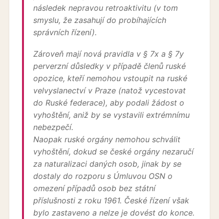
následek nepravou retroaktivitu (v tom
smyslu, že zasahují do probíhajících
správních řízení).
Zároveň mají nová pravidla v § 7x a § 7y
perverzní důsledky v případě členů ruské
opozice, kteří nemohou vstoupit na ruské
velvyslanectví v Praze (natož vycestovat
do Ruské federace), aby podali žádost o
vyhoštění, aniž by se vystavili extrémnímu
nebezpečí.
Naopak ruské orgány nemohou schválit
vyhoštění, dokud se české orgány nezaručí
za naturalizaci daných osob, jinak by se
dostaly do rozporu s Úmluvou OSN o
omezení případů osob bez státní
příslušnosti z roku 1961. České řízení však
bylo zastaveno a nelze je dovést do konce.