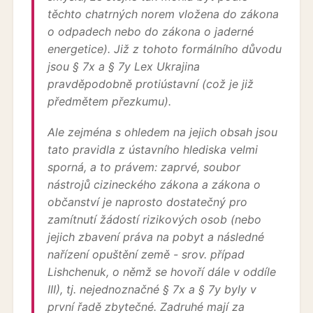
těchto chatrných norem vložena do zákona
o odpadech nebo do zákona o jaderné
energetice). Již z tohoto formálního důvodu
jsou § 7x a § 7y Lex Ukrajina
pravděpodobně protiústavní (což je již
předmětem přezkumu).
Ale zejména s ohledem na jejich obsah jsou
tato pravidla z ústavního hlediska velmi
sporná, a to právem: zaprvé, soubor
nástrojů cizineckého zákona a zákona o
občanství je naprosto dostatečný pro
zamítnutí žádostí rizikových osob (nebo
jejich zbavení práva na pobyt a následné
nařízení opuštění země - srov. případ
Lishchenuk, o němž se hovoří dále v oddíle
III), tj. nejednoznačné § 7x a § 7y byly v
první řadě zbytečné. Zadruhé mají za