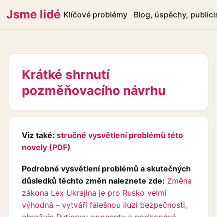
Jsme lidé
Klíčové problémy
Blog, úspěchy, publici
Krátké shrnutí
pozměňovacího návrhu
Viz také:
stručné vysvětlení problémů této
novely (PDF)
Podrobné vysvětlení problémů a skutečných
důsledků těchto změn naleznete zde:
Změna
zákona Lex Ukrajina je pro Rusko velmi
výhodná – vytváří falešnou iluzi bezpečnosti,
ohrožuje Putinovy oponenty a podkopává