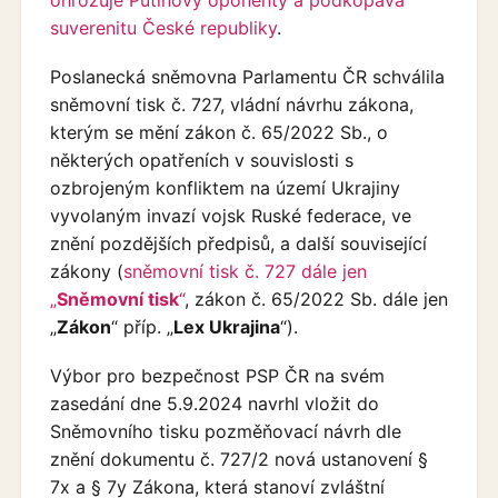
suverenitu České republiky
.
Poslanecká sněmovna Parlamentu ČR schválila
sněmovní tisk č. 727, vládní návrhu zákona,
kterým se mění zákon č. 65/2022 Sb., o
některých opatřeních v souvislosti s
ozbrojeným konfliktem na území Ukrajiny
vyvolaným invazí vojsk Ruské federace, ve
znění pozdějších předpisů, a další související
zákony (
sněmovní tisk č. 727 dále jen
„
Sněmovní tisk
“
, zákon č. 65/2022 Sb. dále jen
„
Zákon
“ příp. „
Lex Ukrajina
“).
Výbor pro bezpečnost PSP ČR na svém
zasedání dne 5.9.2024 navrhl vložit do
Sněmovního tisku pozměňovací návrh dle
znění dokumentu č. 727/2 nová ustanovení §
7x a § 7y Zákona, která stanoví zvláštní