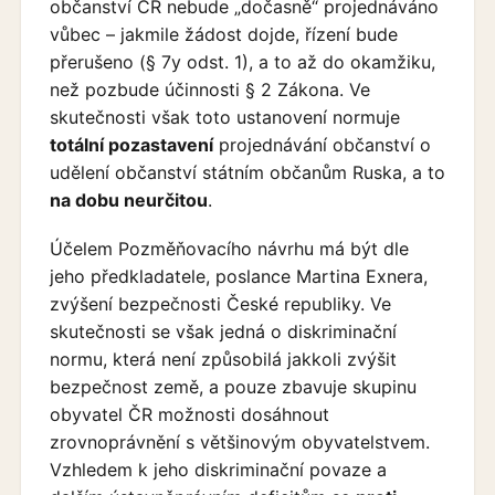
občanství ČR nebude „dočasně“ projednáváno
vůbec – jakmile žádost dojde, řízení bude
přerušeno (§ 7y odst. 1), a to až do okamžiku,
než pozbude účinnosti § 2 Zákona. Ve
skutečnosti však toto ustanovení normuje
totální pozastavení
projednávání občanství o
udělení občanství státním občanům Ruska, a to
na dobu neurčitou
.
Účelem Pozměňovacího návrhu má být dle
jeho předkladatele, poslance Martina Exnera,
zvýšení bezpečnosti České republiky. Ve
skutečnosti se však jedná o diskriminační
normu, která není způsobilá jakkoli zvýšit
bezpečnost země, a pouze zbavuje skupinu
obyvatel ČR možnosti dosáhnout
zrovnoprávnění s většinovým obyvatelstvem.
Vzhledem k jeho diskriminační povaze a