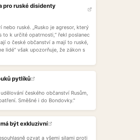
 pro ruské disidenty
í nebo ruské. „Rusko je agresor, který
to k určité opatrnosti,“ řekl poslanec
jí o české občanství a mají to ruské,
e lidé“ však upozorňuje, že zákon s
ouků pytlíků
 udělování českého občanství Rusům,
patření. Směšné i do Bondovky."
 má být exkluzivní
esouhlasně ozvat a všemi silami proti