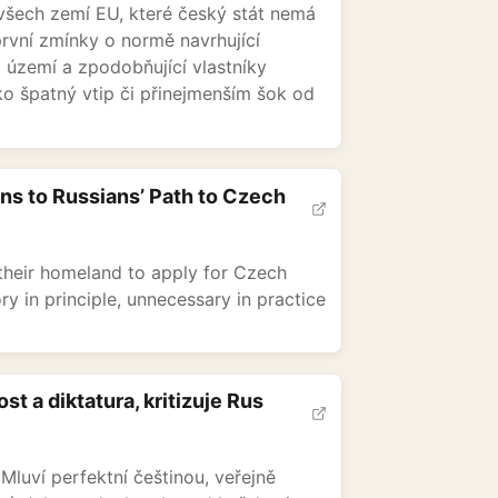
 všech zemí EU, které český stát nemá
 první zmínky o normě navrhující
 území a zpodobňující vlastníky
o špatný vtip či přinejmenším šok od
ons to Russians’ Path to Czech
 their homeland to apply for Czech
y in principle, unnecessary in practice
 a diktatura, kritizuje Rus
 Mluví perfektní češtinou, veřejně