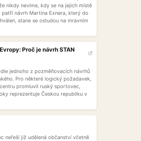
že nikdy nevíme, kdy se na jejich místě
patří návrh Martina Exnera, který do
chválen, stane se ostudou na mravním
Evropy: Proč je návrh STAN
odle jednoho z pozměňovacích návrhů
uského. Pro některé logický požadavek,
centru promluvil ruský sportovec,
roky reprezentuje Českou republiku v
 neřeší již udělená občanství včetně