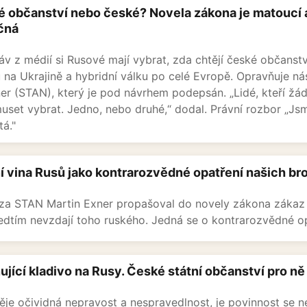
é občanství nebo české? Novela zákona je matoucí a
čná
áv z médií si Rusové mají vybrat, zda chtějí české občanstv
 na Ukrajině a hybridní válku po celé Evropě. Opravňuje nás 
er (STAN), který je pod návrhem podepsán. „Lidé, kteří žáda
uset vybrat. Jedno, nebo druhé,“ dodal. Právní rozbor „Jsm
tá."
í vina Rusů jako kontrarozvědné opatření našich br
 za STAN Martin Exner propašoval do novely zákona zákaz
ředtím nevzdají toho ruského. Jedná se o kontrarozvědné o
ující kladivo na Rusy. České státní občanství pro ně
ěje očividná nepravost a nespravedlnost, je povinnost se n