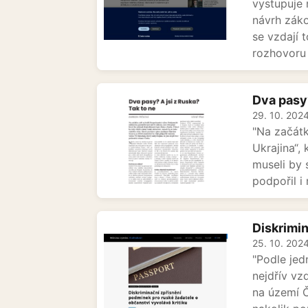
vystupuje 
návrh záko
se vzdají 
rozhovoru 
Dva pasy?
29. 10. 202
"Na začát
Ukrajina“,
museli by 
podpořil i
Diskrimin
25. 10. 202
"Podle jed
nejdřív vz
na území Č