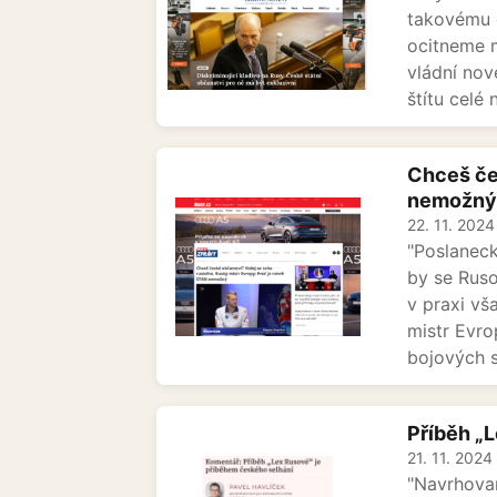
takovému d
ocitneme m
vládní nov
štítu celé 
Chceš če
nemožný
22. 11. 2024
"Poslanec
by se Ruso
v praxi vš
mistr Evro
bojových s
Příběh „
21. 11. 2024
"Navrhovan