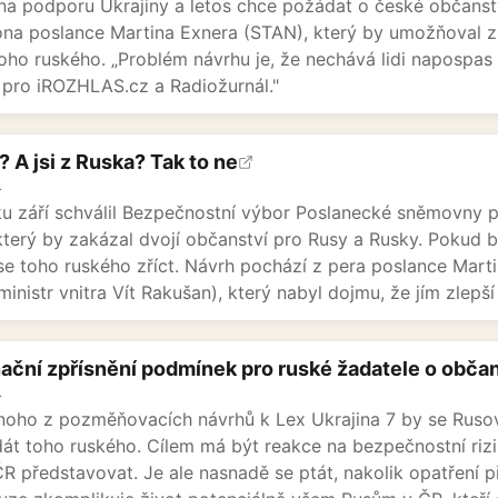
na podporu Ukrajiny a letos chce požádat o české občanstv
na poslance Martina Exnera (STAN), který by umožňoval zí
toho ruského. „Problém návrhu je, že nechává lidi napospas
pro iROZHLAS.cz a Radiožurnál."
 A jsi z Ruska? Tak to ne
4
ku září schválil Bezpečnostní výbor Poslanecké sněmovny
 který by zakázal dvojí občanství pro Rusy a Rusky. Pokud b
se toho ruského zříct. Návrh pochází z pera poslance Mar
 ministr vnitra Vít Rakušan), který nabyl dojmu, že jím zlepš
ační zpřísnění podmínek pro ruské žadatele o občan
4
noho z pozměňovacích návrhů k Lex Ukrajina 7 by se Rusov
dát toho ruského. Cílem má být reakce na bezpečnostní rizik
R představovat. Je ale nasnadě se ptát, nakolik opatření p