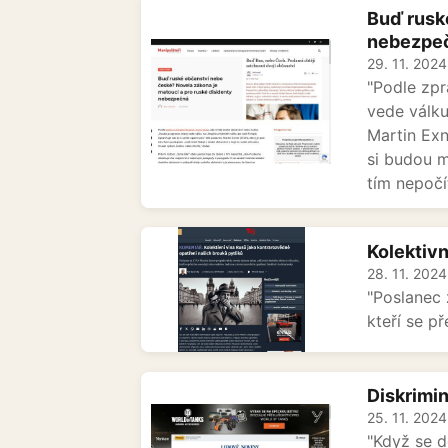
Buď rusk
nebezpe
29. 11. 2024
"Podle zpr
vede válku
Martin Exn
si budou m
tím nepočí
Kolektivn
28. 11. 2024
"Poslanec
kteří se p
Diskrimin
25. 11. 2024
"Když se d