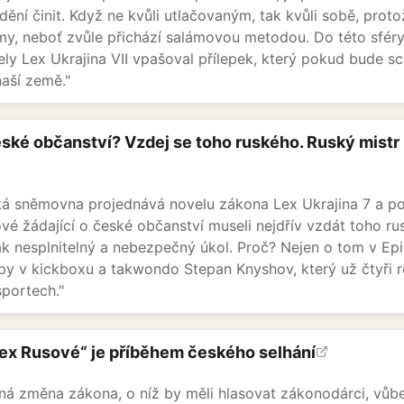
ění činit. Když ne kvůli utlačovaným, tak kvůli sobě, proto
y, neboť zvůle přichází salámovou metodou. Do této sféry 
ely Lex Ukrajina VII vpašoval přílepek, který pokud bude s
naší země."
ské občanství? Vzdej se toho ruského. Ruský mistr 
ká sněmovna projednává novelu zákona Lex Ukrajina 7 a p
vé žádající o české občanství museli nejdřív vzdát toho r
ak nesplnitelný a nebezpečný úkol. Proč? Nejen o tom v Epi
py v kickboxu a takwondo Stepan Knyshov, který už čtyři 
portech."
Lex Rusové“ je příběhem českého selhání
á změna zákona, o níž by měli hlasovat zákonodárci, vůbec