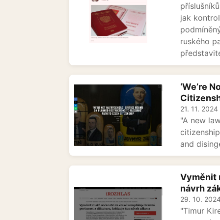
příslušník
jak kontro
podmíněný 
ruského pa
představite
‘We’re No
Citizens
21. 11. 2024
"A new law
citizenshi
and disinge
Vyměnit r
návrh zá
29. 10. 202
"Timur Kir