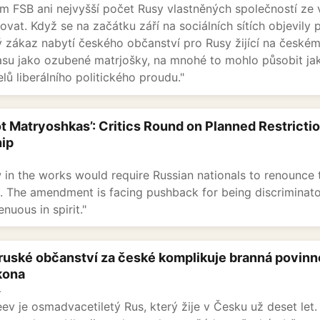
ům FSB ani nejvyšší počet Rusy vlastněných společností ze
lovat. Když se na začátku září na sociálních sítích objevily
zákaz nabytí českého občanství pro Rusy žijící na českém
su jako ozubené matrjošky, na mnohé to mohlo působit jak
lů liberálního politického proudu."
t Matryoshkas’: Critics Round on Planned Restricti
hip
 in the works would require Russian nationals to renounce
p. The amendment is facing pushback for being discriminator
nuous in spirit."
uské občanství za české komplikuje branná povinnost
kona
4
eev je osmadvacetiletý Rus, který žije v Česku už deset let.