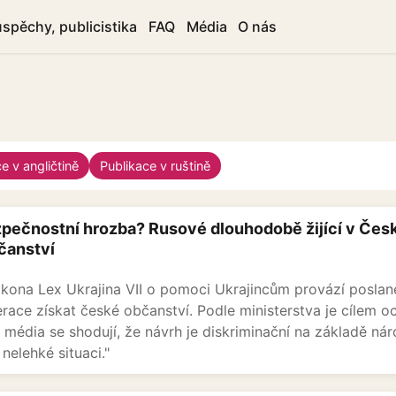
úspěchy, publicistika
FAQ
Média
O nás
e v angličtině
Publikace v ruštině
pečnostní hrozba? Rusové dlouhodobě žijící v Čes
čanství
kona Lex Ukrajina VII o pomoci Ukrajincům provází posla
race získat české občanství. Podle ministerstva je cílem o
i média se shodují, že návrh je diskriminační na základě nár
 nelehké situaci."