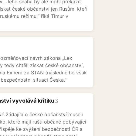
í. Jeho snahu by ale mohl překazit
skat české občanství jen Rusům, kteří
 ruskému režimu,“ říká Timur v
 pozměňovací návrh zákona „Lex
y tedy chtěli získat české občanství,
tina Exnera za STAN (následně ho však
í bezpečnostní situaci Česka."
ství vyvolává kritiku
é žádající o české občanství museli
o, které mají ruští občané pobývající
řispěje ke zvýšení bezpečnosti ČR a