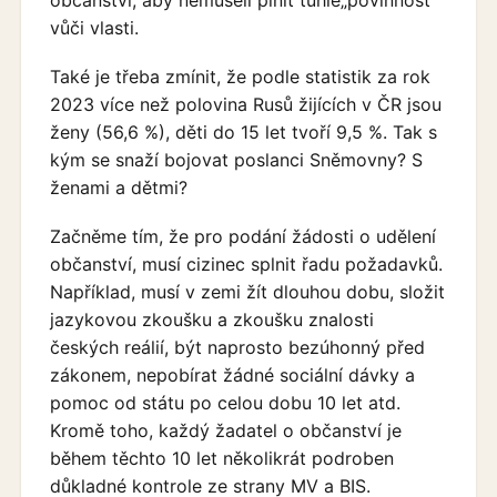
vůči vlasti.
Také je třeba zmínit, že podle statistik za rok
2023 více než polovina Rusů žijících v ČR jsou
ženy (56,6 %), děti do 15 let tvoří 9,5 %. Tak s
kým se snaží bojovat poslanci Sněmovny? S
ženami a dětmi?
Začněme tím, že pro podání žádosti o udělení
občanství, musí cizinec splnit řadu požadavků.
Například, musí v zemi žít dlouhou dobu, složit
jazykovou zkoušku a zkoušku znalosti
českých reálií, být naprosto bezúhonný před
zákonem, nepobírat žádné sociální dávky a
pomoc od státu po celou dobu 10 let atd.
Kromě toho, každý žadatel o občanství je
během těchto 10 let několikrát podroben
důkladné kontrole ze strany MV a BIS.