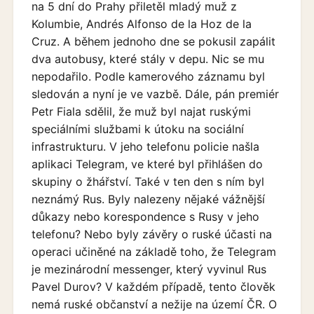
na 5 dní do Prahy přiletěl mladý muž z
Kolumbie, Andrés Alfonso de la Hoz de la
Cruz. A během jednoho dne se pokusil zapálit
dva autobusy, které stály v depu. Nic se mu
nepodařilo. Podle kamerového záznamu byl
sledován a nyní je ve vazbě. Dále, pán premiér
Petr Fiala sdělil, že muž byl najat ruskými
speciálními službami k útoku na sociální
infrastrukturu. V jeho telefonu policie našla
aplikaci Telegram, ve které byl přihlášen do
skupiny o žhářství. Také v ten den s ním byl
neznámý Rus. Byly nalezeny nějaké vážnější
důkazy nebo korespondence s Rusy v jeho
telefonu? Nebo byly závěry o ruské účasti na
operaci učiněné na základě toho, že Telegram
je mezinárodní messenger, který vyvinul Rus
Pavel Durov? V každém případě, tento člověk
nemá ruské občanství a nežije na území ČR. O