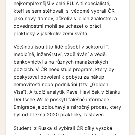
nejkomplexnější v celé EU. A ti specialisté,
kteří se sem stěhovali, si vědomě vybrali ČR
jako nový domov, ačkoliv s jejich znalostmi a
dovednostmi mohli se ucházet o práci
prakticky v jakékoliv zemi světa.
Většinou jsou tito lidé působí v sektoru IT,
medicíně, inženýrství, vzdělávání a vědě,
bankovnictví a na různých manažerských
pozicích. V ČR neexistuje program, který by
poskytoval povolení k pobytu za nákup
nemovitosti nebo podnikání (tzv. „Golden
Visa“). A tudíž analytik Pavel Havlíček v článku
Deutsche Welle poskytl falešné informace.
Emigrace je zdlouhavý a náročný proces, který
byl od března 2020 prakticky zastaven.
Studenti z Ruska si vybírali ČR díky vysoké