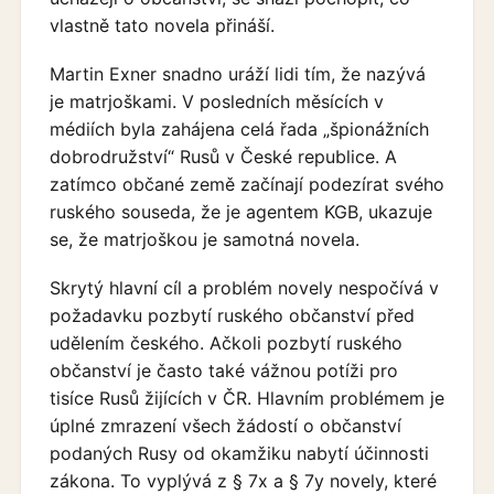
vlastně tato novela přináší.
Martin Exner snadno uráží lidi tím, že nazývá
je matrjoškami. V posledních měsících v
médiích byla zahájena celá řada „špionážních
dobrodružství“ Rusů v České republice. A
zatímco občané země začínají podezírat svého
ruského souseda, že je agentem KGB, ukazuje
se, že matrjoškou je samotná novela.
Skrytý hlavní cíl a problém novely nespočívá v
požadavku pozbytí ruského občanství před
udělením českého. Ačkoli pozbytí ruského
občanství je často také vážnou potíži pro
tisíce Rusů žijících v ČR. Hlavním problémem je
úplné zmrazení všech žádostí o občanství
podaných Rusy od okamžiku nabytí účinnosti
zákona. To vyplývá z § 7x a § 7y novely, které