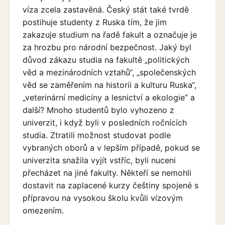
víza zcela zastavěná. Český stát také tvrdě
postihuje studenty z Ruska tím, že jim
zakazuje studium na řadě fakult a označuje je
za hrozbu pro národní bezpečnost. Jaký byl
důvod zákazu studia na fakultě „politických
věd a mezinárodních vztahů“, „společenských
věd se zaměřením na historii a kulturu Ruska“,
„veterinární medicíny a lesnictví a ekologie“ a
další? Mnoho studentů bylo vyhozeno z
univerzit, i když byli v posledních ročnících
studia. Ztratili možnost studovat podle
vybraných oborů a v lepším případě, pokud se
univerzita snažila vyjít vstříc, byli nuceni
přecházet na jiné fakulty. Někteří se nemohli
dostavit na zaplacené kurzy češtiny spojené s
přípravou na vysokou školu kvůli vízovým
omezením.