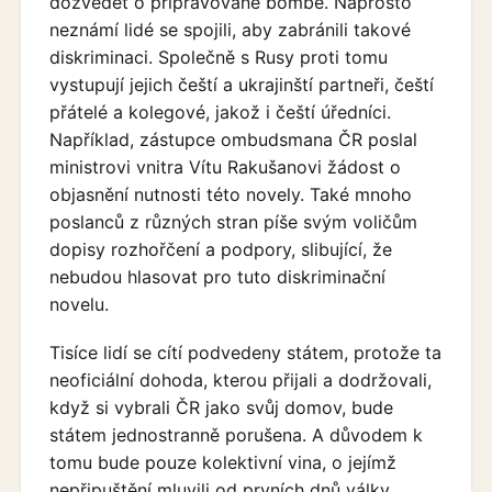
dozvědět o připravované bombě. Naprosto
neznámí lidé se spojili, aby zabránili takové
diskriminaci. Společně s Rusy proti tomu
vystupují jejich čeští a ukrajinští partneři, čeští
přátelé a kolegové, jakož i čeští úředníci.
Například, zástupce ombudsmana ČR poslal
ministrovi vnitra Vítu Rakušanovi žádost o
objasnění nutnosti této novely. Také mnoho
poslanců z různých stran píše svým voličům
dopisy rozhořčení a podpory, slibující, že
nebudou hlasovat pro tuto diskriminační
novelu.
Tisíce lidí se cítí podvedeny státem, protože ta
neoficiální dohoda, kterou přijali a dodržovali,
když si vybrali ČR jako svůj domov, bude
státem jednostranně porušena. A důvodem k
tomu bude pouze kolektivní vina, o jejímž
nepřipuštění mluvili od prvních dnů války