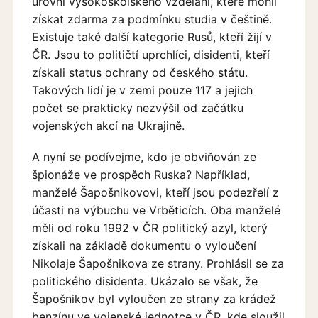
úrovni vysokoškolského vzdělání, které mohli
získat zdarma za podmínku studia v češtině.
Existuje také další kategorie Rusů, kteří žijí v
ČR. Jsou to političtí uprchlíci, disidenti, kteří
získali status ochrany od českého státu.
Takových lidí je v zemi pouze 117 a jejich
počet se prakticky nezvýšil od začátku
vojenských akcí na Ukrajině.
A nyní se podívejme, kdo je obviňován ze
špionáže ve prospěch Ruska? Například,
manželé Šapošnikovovi, kteří jsou podezřelí z
účasti na výbuchu ve Vrběticích. Oba manželé
měli od roku 1992 v ČR politický azyl, který
získali na základě dokumentu o vyloučení
Nikolaje Šapošnikova ze strany. Prohlásil se za
politického disidenta. Ukázalo se však, že
Šapošnikov byl vyloučen ze strany za krádež
benzínu ve vojenské jednotce v ČR, kde sloužil