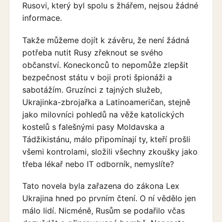
Rusovi, který byl spolu s žhářem, nejsou žádné
informace.
Takže můžeme dojít k závěru, že není žádná
potřeba nutit Rusy zřeknout se svého
občanství. Koneckonců to nepomůže zlepšit
bezpečnost státu v boji proti špionáži a
sabotážím. Gruzínci z tajných služeb,
Ukrajinka-zbrojařka a Latinoameričan, stejně
jako milovníci pohledů na věže katolických
kostelů s falešnými pasy Moldavska a
Tádžikistánu, málo připomínají ty, kteří prošli
všemi kontrolami, složili všechny zkoušky jako
třeba lékař nebo IT odborník, nemyslíte?
Tato novela byla zařazena do zákona Lex
Ukrajina hned po prvním čtení. O ní vědělo jen
málo lidí. Nicméně, Rusům se podařilo včas