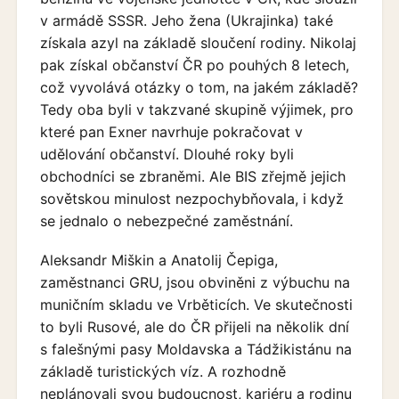
v armádě SSSR. Jeho žena (Ukrajinka) také
získala azyl na základě sloučení rodiny. Nikolaj
pak získal občanství ČR po pouhých 8 letech,
což vyvolává otázky o tom, na jakém základě?
Tedy oba byli v takzvané skupině výjimek, pro
které pan Exner navrhuje pokračovat v
udělování občanství. Dlouhé roky byli
obchodníci se zbraněmi. Ale BIS zřejmě jejich
sovětskou minulost nezpochybňovala, i když
se jednalo o nebezpečné zaměstnání.
Aleksandr Miškin a Anatolij Čepiga,
zaměstnanci GRU, jsou obviněni z výbuchu na
muničním skladu ve Vrběticích. Ve skutečnosti
to byli Rusové, ale do ČR přijeli na několik dní
s falešnými pasy Moldavska a Tádžikistánu na
základě turistických víz. A rozhodně
neplánovali svou budoucnost, kariéru a rodinu