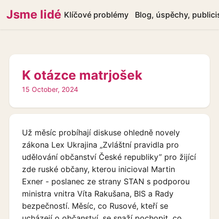
Jsme lidé
Klíčové problémy
Blog, úspěchy, publici
K otázce matrjošek
15 October, 2024
Už měsíc probíhají diskuse ohledně novely
zákona Lex Ukrajina „Zvláštní pravidla pro
udělování občanství České republiky” pro žijící
zde ruské občany, kterou inicioval Martin
Exner - poslanec ze strany STAN s podporou
ministra vnitra Víta Rakušana, BIS a Rady
bezpečností. Měsíc, co Rusové, kteří se
ucházejí o občanství, se snaží pochopit, co