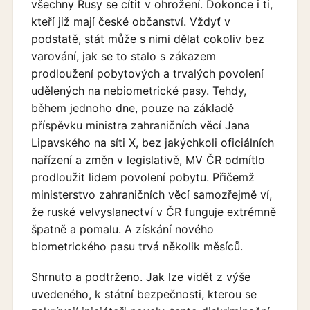
všechny Rusy se cítit v ohrožení. Dokonce i ti,
kteří již mají české občanství. Vždyť v
podstatě, stát může s nimi dělat cokoliv bez
varování, jak se to stalo s zákazem
prodloužení pobytových a trvalých povolení
udělených na nebiometrické pasy. Tehdy,
během jednoho dne, pouze na základě
příspěvku ministra zahraničních věcí Jana
Lipavského na síti X, bez jakýchkoli oficiálních
nařízení a změn v legislativě, MV ČR odmítlo
prodloužit lidem povolení pobytu. Přičemž
ministerstvo zahraničních věcí samozřejmě ví,
že ruské velvyslanectví v ČR funguje extrémně
špatně a pomalu. A získání nového
biometrického pasu trvá několik měsíců.
Shrnuto a podtrženo. Jak lze vidět z výše
uvedeného, k státní bezpečnosti, kterou se