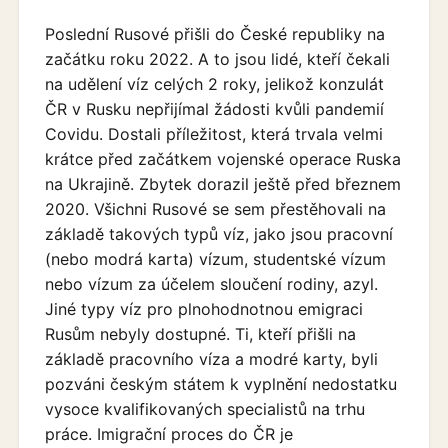
Poslední Rusové přišli do České republiky na
začátku roku 2022. A to jsou lidé, kteří čekali
na udělení víz celých 2 roky, jelikož konzulát
ČR v Rusku nepřijímal žádosti kvůli pandemií
Covidu. Dostali příležitost, která trvala velmi
krátce před začátkem vojenské operace Ruska
na Ukrajině. Zbytek dorazil ještě před březnem
2020. Všichni Rusové se sem přestěhovali na
základě takových typů víz, jako jsou pracovní
(nebo modrá karta) vízum, studentské vízum
nebo vízum za účelem sloučení rodiny, azyl.
Jiné typy víz pro plnohodnotnou emigraci
Rusům nebyly dostupné. Ti, kteří přišli na
základě pracovního víza a modré karty, byli
pozváni českým státem k vyplnění nedostatku
vysoce kvalifikovaných specialistů na trhu
práce. Imigrační proces do ČR je