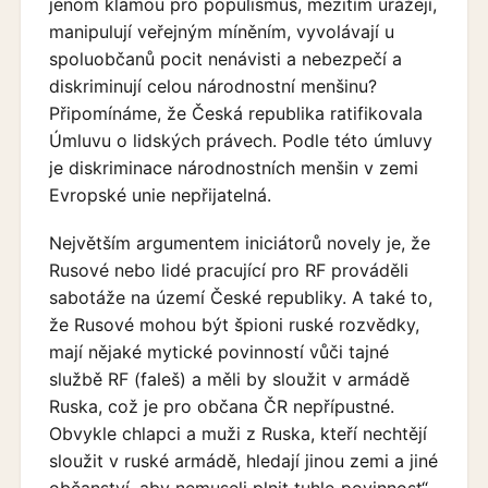
jenom klamou pro populismus, mezitím urážejí,
manipulují veřejným míněním, vyvolávají u
spoluobčanů pocit nenávisti a nebezpečí a
diskriminují celou národnostní menšinu?
Připomínáme, že Česká republika ratifikovala
Úmluvu o lidských právech. Podle této úmluvy
je diskriminace národnostních menšin v zemi
Evropské unie nepřijatelná.
Největším argumentem iniciátorů novely je, že
Rusové nebo lidé pracující pro RF prováděli
sabotáže na území České republiky. A také to,
že Rusové mohou být špioni ruské rozvědky,
mají nějaké mytické povinností vůči tajné
službě RF (faleš) a měli by sloužit v armádě
Ruska, což je pro občana ČR nepřípustné.
Obvykle chlapci a muži z Ruska, kteří nechtějí
sloužit v ruské armádě, hledají jinou zemi a jiné
občanství, aby nemuseli plnit tuhle„povinnost“