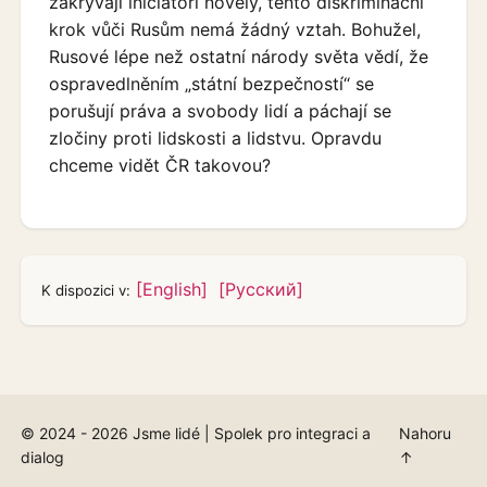
zakrývají iniciátoři novely, tento diskriminační
krok vůči Rusům nemá žádný vztah. Bohužel,
Rusové lépe než ostatní národy světa vědí, že
ospravedlněním „státní bezpečností“ se
porušují práva a svobody lidí a páchají se
zločiny proti lidskosti a lidstvu. Opravdu
chceme vidět ČR takovou?
[English]
[Русский]
K dispozici v:
© 2024 - 2026 Jsme lidé | Spolek pro integraci a
Nahoru
dialog
↑