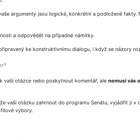
 vaše argumenty jsou logické, konkrétní a podložené fakty. 
bnosti a odpovědět na případné námitky.
 připravený ke konstruktivnímu dialogu, i když se názory ro
or?
 k vaší otázce nebo poskytnout komentář, ale
nemusí vás 
e vaši otázku zahrnout do programu Senátu, vyjádřit ji v 
ofilové výbory.