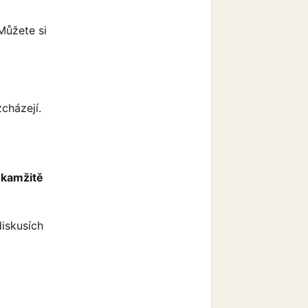
Můžete si
zcházejí.
okamžitě
diskusích