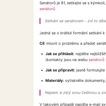
Senátorů je 81, setkejte se s kýmkol
senátorů
Setkání se senátorem - zní to děsi
Jedná se o krátké formální setkání k
Cíl
: mluvit o problému a předat sená
Jak se přihlásit:
najděte nejbližší
(kontakty jsou na webu
senátorů
Jak se připravit:
jasně formulujte 
Materiály:
vytiskněte dokumenty, 
Nejsem si jistý svou češtinou a zn
V takovém případě napište e-mail sv