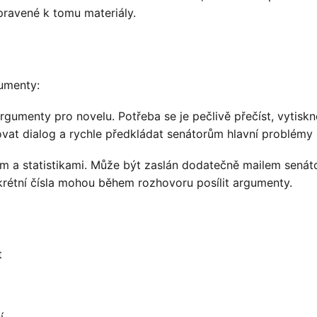
pravené k tomu materiály.
kumenty:
gumenty pro novelu. Potřeba se je pečlivě přečíst, vytiskno
vat dialog a rychle předkládat senátorům hlavní problémy
m a statistikami. Může být zaslán dodatečně mailem senát
nkrétní čísla mohou během rozhovoru posílit argumenty.
t
í.