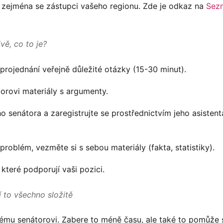
i, zejména se zástupci vašeho regionu. Zde je odkaz na
Sez
vě, co to je?
 projednání veřejně důležité otázky (15-30 minut).
torovi materiály s argumenty.
ho senátora a zaregistrujte se prostřednictvím jeho asistent
problém, vezměte si s sebou materiály (fakta, statistiky).
které podporují vaši pozici.
í to všechno složitě
ému senátorovi. Zabere to méně času, ale také to pomůže s