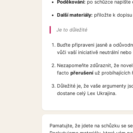
Poděkování:
po schůzce napište 
Další materiály:
přiložte k dopisu
Je to důležité
Buďte připraveni jasně a odůvodn
vůči vaší iniciativě neutrální nebo
Nezapomeňte zdůraznit, že novela
facto
přerušení
už probíhajících 
Důležité je, že vaše argumenty j
dostane celý Lex Ukrajina.
Pamatujte, že jdete na schůzku se se
Poskytujeme materiály, které vám po