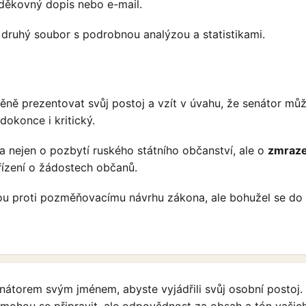
děkovný dopis nebo e-mail.
 druhý soubor s podrobnou analýzou a statistikami.
ěně prezentovat svůj postoj a vzít v úvahu, že senátor mů
 dokonce i kritický.
 nejen o pozbytí ruského státního občanství, ale o
zmraze
řízení o žádostech občanů.
sou proti pozměňovacímu návrhu zákona, ale bohužel se do
nátorem svým jménem, abyste vyjádřili svůj osobní postoj.
mohou se připravit, ale odpovědnost za obsah a tón vašic