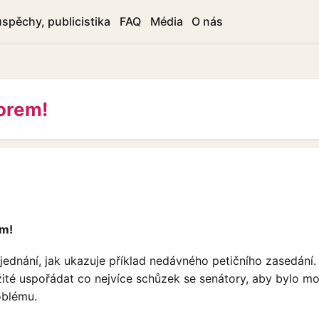
úspěchy, publicistika
FAQ
Média
O nás
orem!
em!
jednání, jak ukazuje příklad nedávného petičního zasedání.
žité uspořádat co nejvíce schůzek se senátory, aby bylo m
oblému.