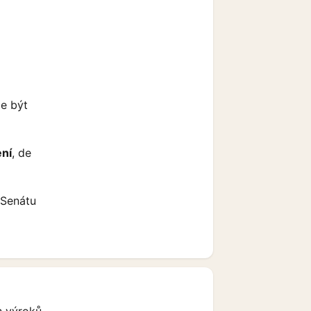
že být
ní
, de
 Senátu
h výroků