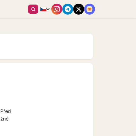
 Před
ožné