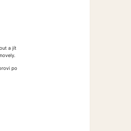
ut a jít
 novely.
orovi po