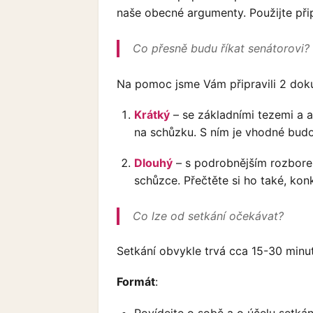
naše obecné argumenty. Použijte při
Co přesně budu říkat senátorovi?
Na pomoc jsme Vám připravili 2 do
Krátký
– se základními tezemi a ar
na schůzku. S ním je vhodné budo
Dlouhý
– s podrobnějším rozbore
schůzce. Přečtěte si ho také, ko
Co lze od setkání očekávat?
Setkání obvykle trvá cca 15-30 minu
Formát
:
Povídejte o sobě a o účelu setkán