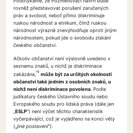
Podotýkáme, že Pozměňovací návrh bude
rovněž představovat porušení zaručených
práv a svobod, neboť přímo diskriminuje
ruskou národnost a etnikum, čímž ruskou
národnost výrazně znevýhodňuje oproti jiným
národnostem, pokud jde o svobodu získání
českého občanství.
Ačkoliv občanství není výslovně uvedeno v
seznamu znaků, u nichž je diskriminace
15
zakázána,
může být za určitých okolností
občanství také jedním z osobních znaků, u
nichž není diskriminace povolena
. Podle
judikatury českého Ústavního soudu nebo
Evropského soudu pro lidská práva (dále jen
„
ESLP
") není výčet těchto charakteristik
vyčerpávající, což je vyjádřeno na konci věty
(„
jiné postavení
").