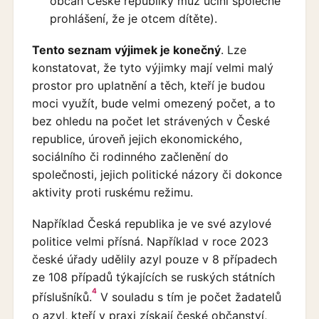
občan České republiky muž učiní společné
prohlášení, že je otcem dítěte).
Tento seznam výjimek je konečný
. Lze
konstatovat, že tyto výjimky mají velmi malý
prostor pro uplatnění a těch, kteří je budou
moci využít, bude velmi omezený počet, a to
bez ohledu na počet let strávených v České
republice, úroveň jejich ekonomického,
sociálního či rodinného začlenění do
společnosti, jejich politické názory či dokonce
aktivity proti ruskému režimu.
Například Česká republika je ve své azylové
politice velmi přísná. Například v roce 2023
české úřady udělily azyl pouze v 8 případech
ze 108 případů týkajících se ruských státních
4
příslušníků.
V souladu s tím je počet žadatelů
o azyl, kteří v praxi získají české občanství,