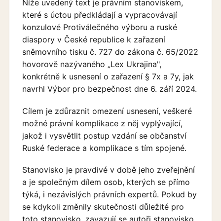
Níže uvedený text je právním stanoviskem,
které s úctou předkládají a vypracovávají
konzulové Protiválečného výboru a ruské
diaspory v České republice k zařazení
sněmovního tisku č. 727 do zákona č. 65/2022
hovorově nazývaného „Lex Ukrajina",
konkrétně k usnesení o zařazení § 7x a 7y, jak
navrhl Výbor pro bezpečnost dne 6. září 2024.
Cílem je zdůraznit omezení usnesení, veškeré
možné právní komplikace z něj vyplývající,
jakož i vysvětlit postup vzdání se občanství
Ruské federace a komplikace s tím spojené.
Stanovisko je pravdivé v době jeho zveřejnění
a je společným dílem osob, kterých se přímo
týká, i nezávislých právních expertů. Pokud by
se kdykoli změnily skutečnosti důležité pro
toto stanovisko, zavazují se autoři stanovisko