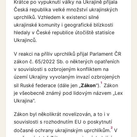
Krátce po vypuknutí války na Ukrajině přijala
Česká republika velké množství ukrajinských
uprchlíků. Vzhledem k existenci silné
ukrajinské komunity i geografické blízkosti
hledaly v České republice útočiště statisíce
Ukrajinců.
V reakci na příliv uprchlíků přijal Parlament ČR
zákon č. 65/2022 Sb. o některých opatřeních
v souvislosti s ozbrojeným konfliktem na
území Ukrajiny vyvolaným invazí ozbrojených
1
sil Ruské federace (dále jen „
Zákon
").
Zákon
je všeobecně známý pod lidovým názvem „Lex
Ukrajina".
Zákon byl několikrát novelizován, a to i v
souvislosti s rozhodnutím EU o poskytnutí
2
dočasné ochrany ukrajinským uprchlíkům.
V