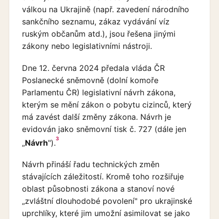
válkou na Ukrajině (např. zavedení národního
sankčního seznamu, zákaz vydávání víz
ruským občanům atd.), jsou řešena jinými
zákony nebo legislativními nástroji.
Dne 12. června 2024 předala vláda ČR
Poslanecké sněmovně (dolní komoře
Parlamentu ČR) legislativní návrh zákona,
kterým se mění zákon o pobytu cizinců, který
má zavést další změny zákona. Návrh je
evidován jako sněmovní tisk č. 727 (dále jen
3
„
Návrh
").
Návrh přináší řadu technických změn
stávajících záležitostí. Kromě toho rozšiřuje
oblast působnosti zákona a stanoví nové
„zvláštní dlouhodobé povolení" pro ukrajinské
uprchlíky, které jim umožní asimilovat se jako