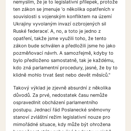
nemyslím, že je to legislativní přílepek, protože
ten zákon se jmenuje ‘o několika opatřeních v
souvislosti s vojenským konfliktem na území
Ukrajiny vyvolaným invazí ozbrojených sil
Ruské federace’. A, no, a toto je jedno z
opatření, takže jsme využili toho, že tento
zákon bude schválen a předložili jsme ho jako
pozměňovací návrh. A samozřejmě, kdyby to
bylo předloženo samostatně, tak je každému,
kdo zná parlamentní procedury, jasné, že by to
klidně mohlo trvat šest nebo devět měsíců."
Takový výklad je zjevně absurdní z několika
důvodů. Za prvé, nedostatek času nemůže
ospravedlnit obcházení parlamentního
postupu. Jednací řád Poslanecké sněmovny
stanoví zvláštní režim legislativní nouze pro
mimořádné situace, kdy může být ohrožena