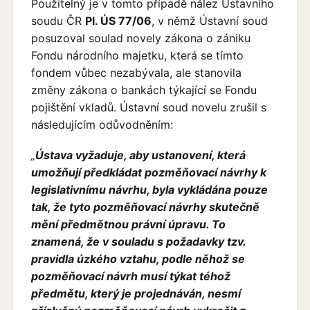
Použitelný je v tomto případě nález Ústavního
soudu ČR
Pl. ÚS 77/06
, v němž Ústavní soud
posuzoval soulad novely zákona o zániku
Fondu národního majetku, která se tímto
fondem vůbec nezabývala, ale stanovila
změny zákona o bankách týkající se Fondu
pojištění vkladů. Ústavní soud novelu zrušil s
následujícím odůvodněním:
„
Ústava vyžaduje, aby ustanovení, která
umožňují předkládat pozměňovací návrhy k
legislativnímu návrhu, byla vykládána pouze
tak, že tyto pozměňovací návrhy skutečně
mění předmětnou právní úpravu. To
znamená, že v souladu s požadavky tzv.
pravidla úzkého vztahu, podle něhož se
pozměňovací návrh musí týkat téhož
předmětu, který je projednáván, nesmí