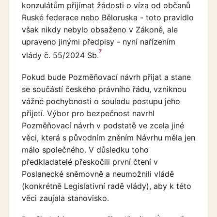
konzulátům přijímat žádosti o víza od občanů
Ruské federace nebo Běloruska - toto pravidlo
však nikdy nebylo obsaženo v Zákoně, ale
upraveno jinými předpisy - nyní nařízením
7
vlády č. 55/2024 Sb.
Pokud bude Pozměňovací návrh přijat a stane
se součástí českého právního řádu, vzniknou
vážné pochybnosti o souladu postupu jeho
přijetí. Výbor pro bezpečnost navrhl
Pozměňovací návrh v podstatě ve zcela jiné
věci, která s původním zněním Návrhu měla jen
málo společného. V důsledku toho
předkladatelé přeskočili první čtení v
Poslanecké sněmovně a neumožnili vládě
(konkrétně Legislativní radě vlády), aby k této
věci zaujala stanovisko.