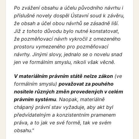
Po zvážení obsahu a účelu původního návrhu i
příslušné novely dospěl Ústavní soud k závěru,
že obsah a účel obou návrhů se zásadně liší.
Již z tohoto důvodu bylo nutné konstatovat,
že pozměňovací návrh vykročil z omezeného
prostoru vymezeného pro pozměňovací
návrhy. Jinými slovy, jednalo se o novelu snad
jen ve formálním smyslu, nikoli však věcně.
V materiálním právním státě nelze zákon
(ve
formálním smyslu)
považovat za pouhého
nositele různých změn provedených v celém
právním systému
. Naopak, materiálně
chápaný právní stav vyžaduje, aby akt byl
předvídatelným a konzistentním pramenem
práva, a to jak ve své formě, tak ve svém
obsahu."