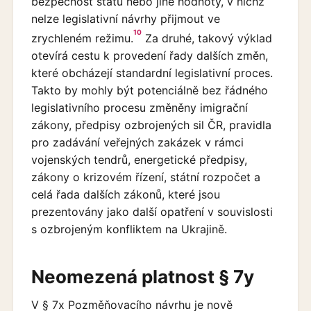
bezpečnost státu nebo jiné hodnoty, v nichž
nelze legislativní návrhy přijmout ve
10
zrychleném režimu.
Za druhé, takový výklad
otevírá cestu k provedení řady dalších změn,
které obcházejí standardní legislativní proces.
Takto by mohly být potenciálně bez řádného
legislativního procesu změněny imigrační
zákony, předpisy ozbrojených sil ČR, pravidla
pro zadávání veřejných zakázek v rámci
vojenských tendrů, energetické předpisy,
zákony o krizovém řízení, státní rozpočet a
celá řada dalších zákonů, které jsou
prezentovány jako další opatření v souvislosti
s ozbrojeným konfliktem na Ukrajině.
Neomezená platnost § 7y
V § 7x Pozměňovacího návrhu je nově