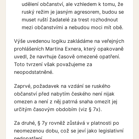
udělení občanství, ale vzhledem k tomu, že
ruský režim je jasným agresorem, budou se
muset ruští žadatelé za trest rozhodnout
mezi občanstvími a nebudou moci mít obě.
Výše uvedenou logiku zakládáme na veřejných
prohlášeních Martina Exnera, který opakovaně
uvedl, že navrhuje časově omezené opatření.
Toto tvrzení však považujeme za
neopodstatněné.
Zaprvé, požadavek na vzdání se ruského
občanství před nabytím českého není nijak
omezen a není z něj patrná snaha omezit jej
určitým časovým obdobím (viz § 7x).
Za druhé, § 7y rovněž zůstává v platnosti po
neomezenou dobu, což se jeví jako legislativní
nedopatření.