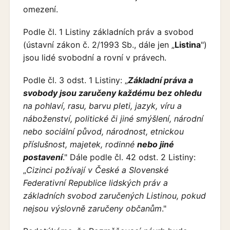
omezení.
Podle čl. 1 Listiny základních práv a svobod
(ústavní zákon č. 2/1993 Sb., dále jen „
Listina
")
jsou lidé svobodní a rovní v právech.
Podle čl. 3 odst. 1 Listiny: „
Základní práva a
svobody jsou zaručeny každému bez ohledu
na pohlaví, rasu, barvu pleti, jazyk, víru a
náboženství, politické či jiné smýšlení, národní
nebo sociální původ, národnost, etnickou
příslušnost, majetek, rodinné
nebo jiné
postavení
." Dále podle čl. 42 odst. 2 Listiny:
„
Cizinci požívají v České a Slovenské
Federativní Republice lidských práv a
základních svobod zaručených Listinou, pokud
nejsou výslovně zaručeny občanům
."