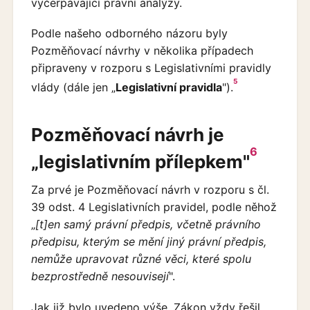
vyčerpávající právní analýzy.
Podle našeho odborného názoru byly
Pozměňovací návrhy v několika případech
připraveny v rozporu s Legislativními pravidly
5
vlády (dále jen „
Legislativní pravidla
").
Pozměňovací návrh je
6
„legislativním přílepkem"
Za prvé je Pozměňovací návrh v rozporu s čl.
39 odst. 4 Legislativních pravidel, podle něhož
„
[t]en samý právní předpis, včetně právního
předpisu, kterým se mění jiný právní předpis,
nemůže upravovat různé věci, které spolu
bezprostředně nesouvisejí
".
Jak již bylo uvedeno výše, Zákon vždy řešil