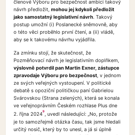
členové Výboru pro bezpečnost ambici takový
návrh předložit,
mohou jej kdykoli předložit
jako samostatný legislativní návrh
. Takový
postup umožní (i) Poslanecké sněmovně, aby
o této věci proběhlo první čtení, a (ii) vládě,
aby se k takovému návrhu vyjádřila.
Za zmínku stojí, že skutečnost, že
Pozměňovací návrh je legislativním doplňkem,
výslovně potvrdil pan Martin Exner, zástupce
zpravodaje Výboru pro bezpečnost
, v jednom
ze svých veřejných vystoupení. V politické
debatě s opoziční političkou paní Gabrielou
Svárovskou (Strana zelených), která se konala
ve veřejnoprávním Českém rozhlase Plus dne
9
2. října 2024
, uvedl následující: „No, protože
je to samozřejmě otázka času, tak jsme hledali
určitý nosič, který by to unesl, a já si úplně