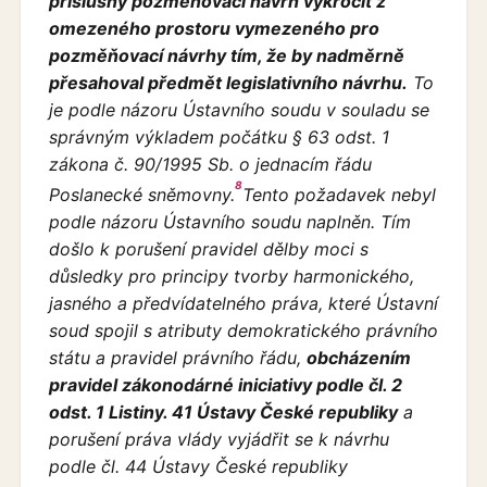
příslušný pozměňovací návrh vykročit z
omezeného prostoru vymezeného pro
pozměňovací návrhy tím, že by nadměrně
přesahoval předmět legislativního návrhu.
To
je podle názoru Ústavního soudu v souladu se
správným výkladem počátku § 63 odst. 1
zákona č. 90/1995 Sb. o jednacím řádu
8
Poslanecké sněmovny.
Tento požadavek nebyl
podle názoru Ústavního soudu naplněn. Tím
došlo k porušení pravidel dělby moci s
důsledky pro principy tvorby harmonického,
jasného a předvídatelného práva, které Ústavní
soud spojil s atributy demokratického právního
státu a pravidel právního řádu,
obcházením
pravidel zákonodárné iniciativy podle čl. 2
odst. 1 Listiny. 41 Ústavy České republiky
a
porušení práva vlády vyjádřit se k návrhu
podle čl. 44 Ústavy České republiky