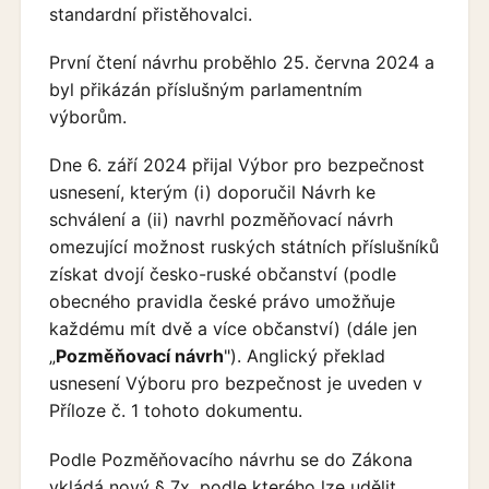
standardní přistěhovalci.
První čtení návrhu proběhlo 25. června 2024 a
byl přikázán příslušným parlamentním
výborům.
Dne 6. září 2024 přijal Výbor pro bezpečnost
usnesení, kterým (i) doporučil Návrh ke
schválení a (ii) navrhl pozměňovací návrh
omezující možnost ruských státních příslušníků
získat dvojí česko-ruské občanství (podle
obecného pravidla české právo umožňuje
každému mít dvě a více občanství) (dále jen
„
Pozměňovací návrh
"). Anglický překlad
usnesení Výboru pro bezpečnost je uveden v
Příloze č. 1 tohoto dokumentu.
Podle Pozměňovacího návrhu se do Zákona
vkládá nový § 7x, podle kterého lze udělit