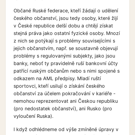
Občané Ruské federace, kteří žádají o udělení
českého občanství, jsou tedy osoby, které žijí
v České republice delší dobu a chtějí získat
stejná práva jako ostatní fyzické osoby. Mnozí
z nich se potýkají s problémy souvisejícími s
jejich občanstvím, např. se soustavně objevují
problémy s regulovanými subjekty, jako jsou
banky, neboť ty pravidelně ruší bankovní účty
patřící ruským občanům nebo s nimi spojené s
odkazem na AML předpisy. Mladí ruští
sportovci, kteří usilují o získání českého
občanství za účelem pokračování v kariéře -
nemohou reprezentovat ani Českou republiku
(pro nedostatek občanství), ani Rusko (pro
vyloučení Ruska).
I když odhlédneme od výše zmíněné úpravy v