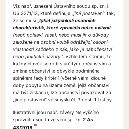
Viz např. usnesení Ústavního soudu sp. zn. I.
ÚS 3271/13, které definuje „
jiné postavení
" tak,
že se musí „
týkat jakýchkoli osobních
charakteristik, které zpravidla nelze ovlivnit
(např. pohlaví, rasa), nebo musí jít o důvody
založené na osobní volbě odrážející osobní
vlastnosti každého z nás, jako je náboženství
nebo politické názory
.". Vzhledem k tomu, že
každý člověk se rodí s určitým občanstvím a
změna občanství je obvykle podmíněna
splněním řady kritérií (včetně velmi dlouhé
doby pobytu na území země, jejíž občanství
má být získáno), lze občanství považovat za
„jiné postavení" ve smyslu čl. 3 odst. 1 Listiny.
Ilustrativní jsou např. závěry Nejvyššího
správního soudu ve věci sp. zn.
2 As
16
43/2018
: